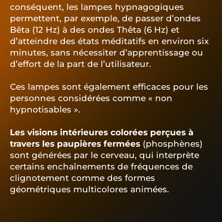
conséquent, les lampes hypnagogiques
permettent, par exemple, de passer d’ondes
Bêta (12 Hz) à des ondes Thêta (6 Hz) et
d’atteindre des états méditatifs en environ six
minutes, sans nécessiter d’apprentissage ou
d’effort de la part de l’utilisateur.
Ces lampes sont également efficaces pour les
personnes considérées comme « non
hypnotisables ».
Les visions intérieures colorées perçues à
travers les paupières fermées
(phosphènes)
sont générées par le cerveau, qui interprète
certains enchaînements de fréquences de
clignotement comme des formes
géométriques multicolores animées.